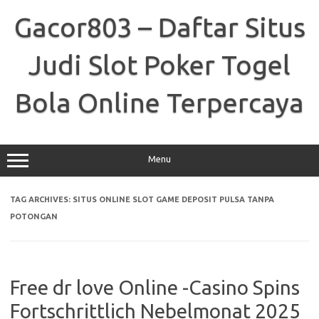
Skip
to
Gacor803 – Daftar Situs
content
Judi Slot Poker Togel
Bola Online Terpercaya
Menu
TAG ARCHIVES:
SITUS ONLINE SLOT GAME DEPOSIT PULSA TANPA
POTONGAN
Free dr love Online -Casino Spins
Fortschrittlich Nebelmonat 2025