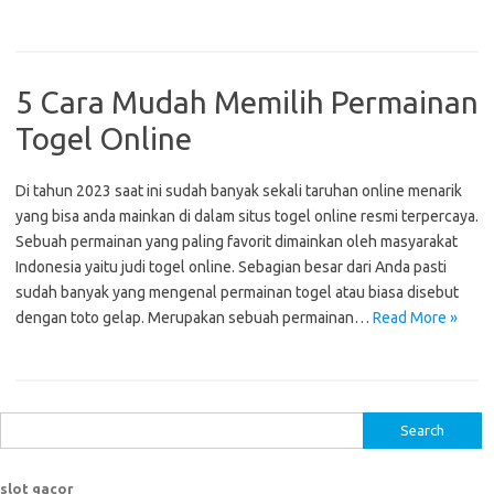
5 Cara Mudah Memilih Permainan
Togel Online
Di tahun 2023 saat ini sudah banyak sekali taruhan online menarik
yang bisa anda mainkan di dalam situs togel online resmi terpercaya.
Sebuah permainan yang paling favorit dimainkan oleh masyarakat
Indonesia yaitu judi togel online. Sebagian besar dari Anda pasti
sudah banyak yang mengenal permainan togel atau biasa disebut
dengan toto gelap. Merupakan sebuah permainan…
Read More »
S
e
a
slot gacor