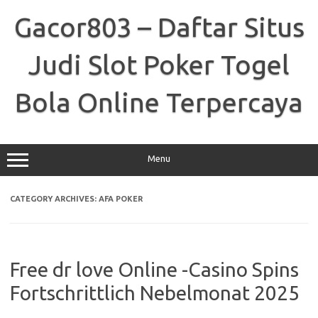
Skip
to
Gacor803 – Daftar Situs
content
Judi Slot Poker Togel
Bola Online Terpercaya
Menu
CATEGORY ARCHIVES:
AFA POKER
Free dr love Online -Casino Spins
Fortschrittlich Nebelmonat 2025