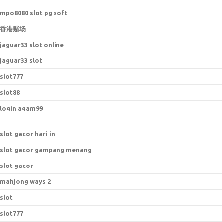
mpo8080 slot pg soft
香港赌场
jaguar33 slot online
jaguar33 slot
slot777
slot88
login agam99
slot gacor hari ini
slot gacor gampang menang
slot gacor
mahjong ways 2
slot
slot777