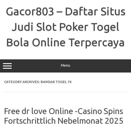
Skip
to
Gacor803 – Daftar Situs
content
Judi Slot Poker Togel
Bola Online Terpercaya
Menu
CATEGORY ARCHIVES:
BANDAR TOGEL 74
Free dr love Online -Casino Spins
Fortschrittlich Nebelmonat 2025