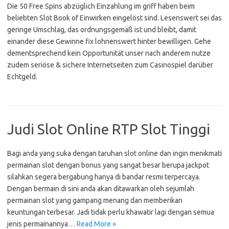
Die 50 Free Spins abzüglich Einzahlung im griff haben beim
beliebten Slot Book of Einwirken eingelöst sind. Lesenswert sei das
geringe Umschlag, das ordnungsgemäß ist und bleibt, damit
einander diese Gewinne fix lohnenswert hinter bewilligen. Gehe
dementsprechend kein Opportunität unser nach anderem nutze
zudem seriöse & sichere Internetseiten zum Casinospiel darüber
Echtgeld.
Judi Slot Online RTP Slot Tinggi
Bagi anda yang suka dengan taruhan slot online dan ingin menikmati
permainan slot dengan bonus yang sangat besar berupa jackpot
silahkan segera bergabung hanya di bandar resmi terpercaya.
Dengan bermain di sini anda akan ditawarkan oleh sejumlah
permainan slot yang gampang menang dan memberikan
keuntungan terbesar. Jadi tidak perlu khawatir lagi dengan semua
jenis permainannya…
Read More »