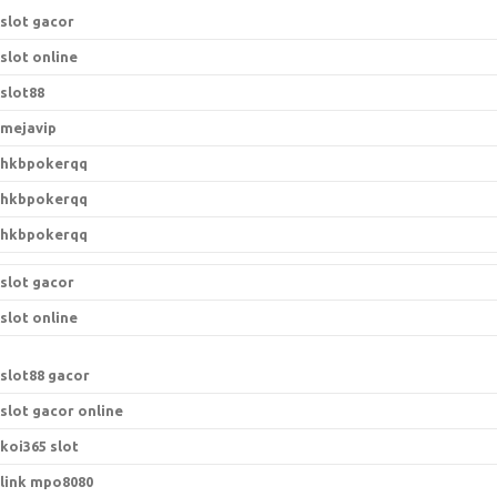
a
slot gacor
r
slot online
c
h
slot88
f
mejavip
o
hkbpokerqq
r
:
hkbpokerqq
hkbpokerqq
slot gacor
slot online
s
lot88 gacor
slot gacor online
koi365 slot
link mpo8080