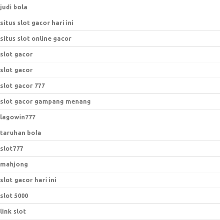
judi bola
situs slot gacor hari ini
situs slot online gacor
slot gacor
slot gacor
slot gacor 777
slot gacor gampang menang
lagowin777
taruhan bola
slot777
mahjong
slot gacor hari ini
slot 5000
link slot