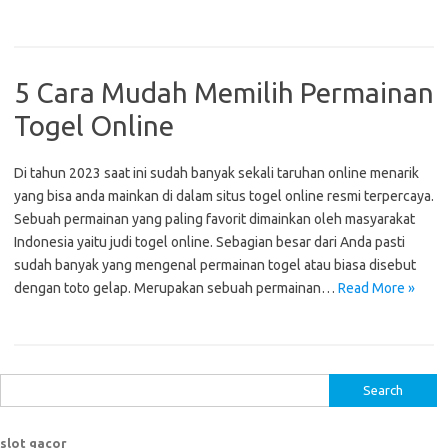
5 Cara Mudah Memilih Permainan
Togel Online
Di tahun 2023 saat ini sudah banyak sekali taruhan online menarik
yang bisa anda mainkan di dalam situs togel online resmi terpercaya.
Sebuah permainan yang paling favorit dimainkan oleh masyarakat
Indonesia yaitu judi togel online. Sebagian besar dari Anda pasti
sudah banyak yang mengenal permainan togel atau biasa disebut
dengan toto gelap. Merupakan sebuah permainan…
Read More »
S
e
a
slot gacor