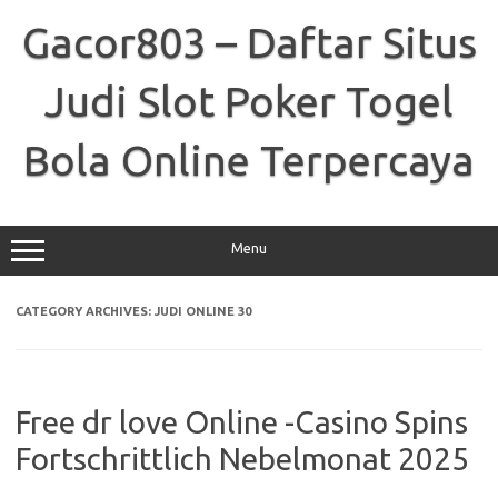
Skip
to
Gacor803 – Daftar Situs
content
Judi Slot Poker Togel
Bola Online Terpercaya
Menu
CATEGORY ARCHIVES:
JUDI ONLINE 30
Free dr love Online -Casino Spins
Fortschrittlich Nebelmonat 2025