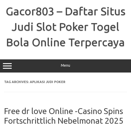
Skip
to
Gacor803 – Daftar Situs
content
Judi Slot Poker Togel
Bola Online Terpercaya
Menu
TAG ARCHIVES:
APLIKASI JUDI POKER
Free dr love Online -Casino Spins
Fortschrittlich Nebelmonat 2025