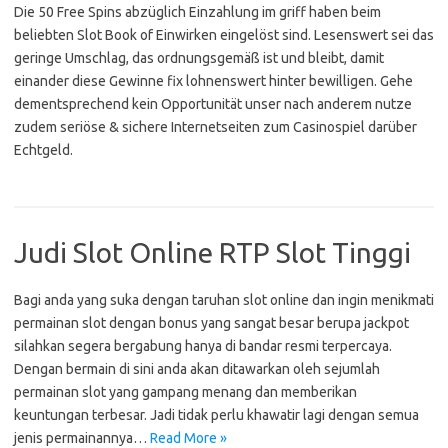
Die 50 Free Spins abzüglich Einzahlung im griff haben beim
beliebten Slot Book of Einwirken eingelöst sind. Lesenswert sei das
geringe Umschlag, das ordnungsgemäß ist und bleibt, damit
einander diese Gewinne fix lohnenswert hinter bewilligen. Gehe
dementsprechend kein Opportunität unser nach anderem nutze
zudem seriöse & sichere Internetseiten zum Casinospiel darüber
Echtgeld.
Judi Slot Online RTP Slot Tinggi
Bagi anda yang suka dengan taruhan slot online dan ingin menikmati
permainan slot dengan bonus yang sangat besar berupa jackpot
silahkan segera bergabung hanya di bandar resmi terpercaya.
Dengan bermain di sini anda akan ditawarkan oleh sejumlah
permainan slot yang gampang menang dan memberikan
keuntungan terbesar. Jadi tidak perlu khawatir lagi dengan semua
jenis permainannya…
Read More »