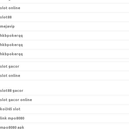
r
slot online
c
h
slot88
f
mejavip
o
hkbpokerqq
r
:
hkbpokerqq
hkbpokerqq
slot gacor
slot online
s
lot88 gacor
slot gacor online
koi365 slot
link mpo8080
mpo8080 apk