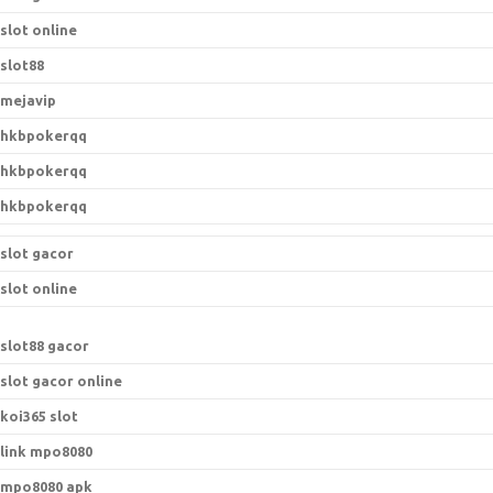
r
slot online
c
h
slot88
f
mejavip
o
hkbpokerqq
r
:
hkbpokerqq
hkbpokerqq
slot gacor
slot online
s
lot88 gacor
slot gacor online
koi365 slot
link mpo8080
mpo8080 apk