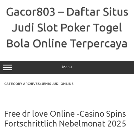
Skip
to
Gacor803 – Daftar Situs
content
Judi Slot Poker Togel
Bola Online Terpercaya
Menu
CATEGORY ARCHIVES:
JENIS JUDI ONLINE
Free dr love Online -Casino Spins
Fortschrittlich Nebelmonat 2025