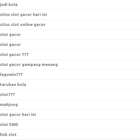
judi bola
situs slot gacor hari ini
situs slot online gacor
slot gacor
slot gacor
slot gacor 777
slot gacor gampang menang
lagowin777
taruhan bola
slot777
mahjong
slot gacor hari ini
slot 5000
link slot