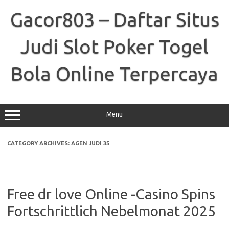
Skip
to
Gacor803 – Daftar Situs
content
Judi Slot Poker Togel
Bola Online Terpercaya
Menu
CATEGORY ARCHIVES:
AGEN JUDI 35
Free dr love Online -Casino Spins
Fortschrittlich Nebelmonat 2025