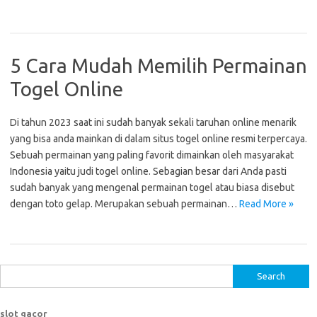
5 Cara Mudah Memilih Permainan
Togel Online
Di tahun 2023 saat ini sudah banyak sekali taruhan online menarik
yang bisa anda mainkan di dalam situs togel online resmi terpercaya.
Sebuah permainan yang paling favorit dimainkan oleh masyarakat
Indonesia yaitu judi togel online. Sebagian besar dari Anda pasti
sudah banyak yang mengenal permainan togel atau biasa disebut
dengan toto gelap. Merupakan sebuah permainan…
Read More »
S
e
a
slot gacor