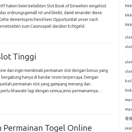
riff haben beim beliebten Slot Book of Einwirken eingelöst
hk
 das ordnungsgemäß ist und bleibt, damit einander diese
hk
. Gehe dementsprechend kein Opportunität unser nach
hk
ernetseiten zum Casinospiel darüber Echtgeld.
slo
slo
lot Tinggi
s
lo
line dan ingin menikmati permainan slot dengan bonus yang
slo
a bergabung hanya di bandar resmi terpercaya. Dengan
koi
sejumlah permainan slot yang gampang menang dan
lin
 perlu khawatir lagi dengan semua jenis permainannya…
mpo
mpo
香
 Permainan Togel Online
jag