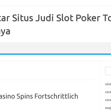
ar Situs Judi Slot Poker T
aya
Sea
for:
slo
slo
asino Spins Fortschrittlich
slo
mej