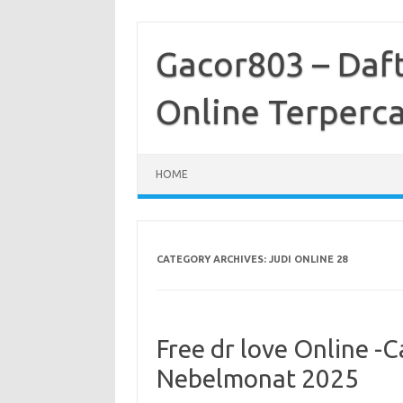
Skip
to
content
Gacor803 – Daft
Online Terperc
HOME
CATEGORY ARCHIVES:
JUDI ONLINE 28
Free dr love Online -C
Nebelmonat 2025