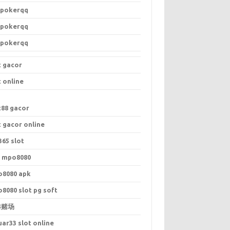
bpokerqq
bpokerqq
bpokerqq
t gacor
t online
t88 gacor
t gacor online
365 slot
k mpo8080
8080 apk
8080 slot pg soft
港赌场
uar33 slot online