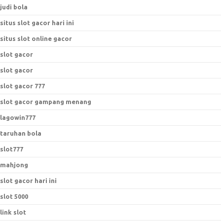
judi bola
situs slot gacor hari ini
situs slot online gacor
slot gacor
slot gacor
slot gacor 777
slot gacor gampang menang
lagowin777
taruhan bola
slot777
mahjong
slot gacor hari ini
slot 5000
link slot