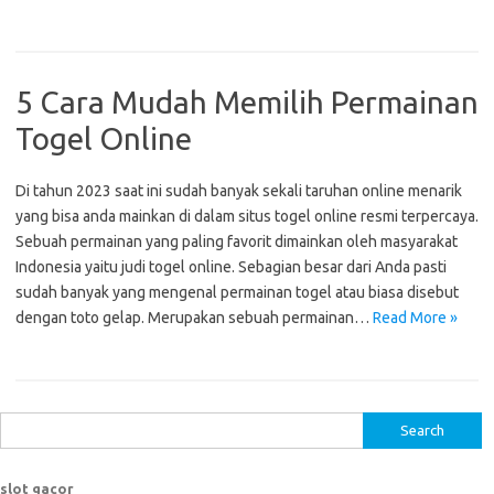
5 Cara Mudah Memilih Permainan
Togel Online
Di tahun 2023 saat ini sudah banyak sekali taruhan online menarik
yang bisa anda mainkan di dalam situs togel online resmi terpercaya.
Sebuah permainan yang paling favorit dimainkan oleh masyarakat
Indonesia yaitu judi togel online. Sebagian besar dari Anda pasti
sudah banyak yang mengenal permainan togel atau biasa disebut
dengan toto gelap. Merupakan sebuah permainan…
Read More »
S
e
a
slot gacor