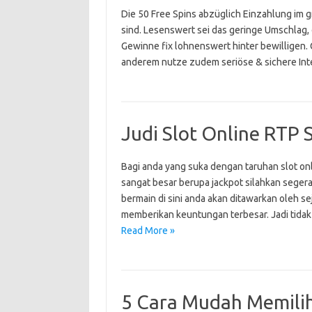
Die 50 Free Spins abzüglich Einzahlung im g
sind. Lesenswert sei das geringe Umschlag,
Gewinne fix lohnenswert hinter bewilligen
anderem nutze zudem seriöse & sichere Int
Judi Slot Online RTP S
Bagi anda yang suka dengan taruhan slot on
sangat besar berupa jackpot silahkan seger
bermain di sini anda akan ditawarkan oleh 
memberikan keuntungan terbesar. Jadi tidak
Read More »
5 Cara Mudah Memilih