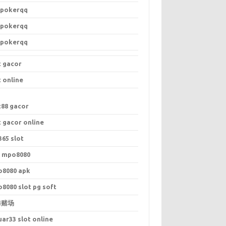
bpokerqq
bpokerqq
bpokerqq
t gacor
t online
t88 gacor
t gacor online
365 slot
k mpo8080
8080 apk
8080 slot pg soft
港赌场
uar33 slot online