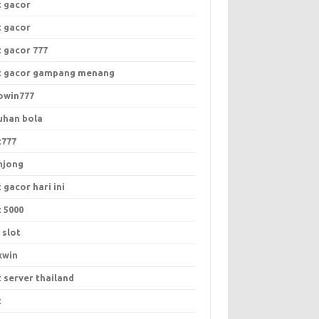
t gacor
t gacor
t gacor 777
t gacor gampang menang
owin777
uhan bola
t777
hjong
t gacor hari ini
t 5000
 slot
xwin
t server thailand
t