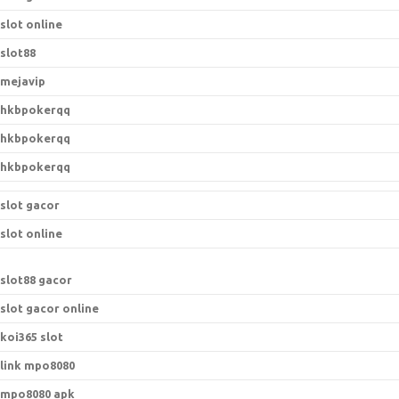
r
slot online
c
h
slot88
f
mejavip
o
hkbpokerqq
r
:
hkbpokerqq
hkbpokerqq
slot gacor
slot online
s
lot88 gacor
slot gacor online
koi365 slot
link mpo8080
mpo8080 apk