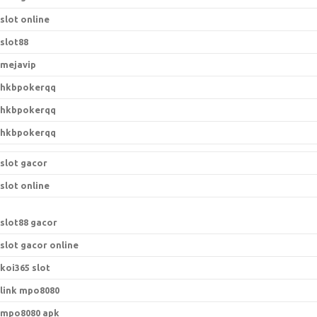
r
slot online
c
h
slot88
f
mejavip
o
hkbpokerqq
r
:
hkbpokerqq
hkbpokerqq
slot gacor
slot online
s
lot88 gacor
slot gacor online
koi365 slot
link mpo8080
mpo8080 apk