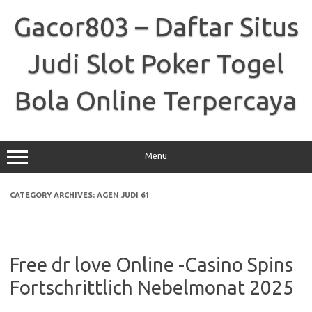
Skip
to
Gacor803 – Daftar Situs
content
Judi Slot Poker Togel
Bola Online Terpercaya
Menu
CATEGORY ARCHIVES:
AGEN JUDI 61
Free dr love Online -Casino Spins
Fortschrittlich Nebelmonat 2025