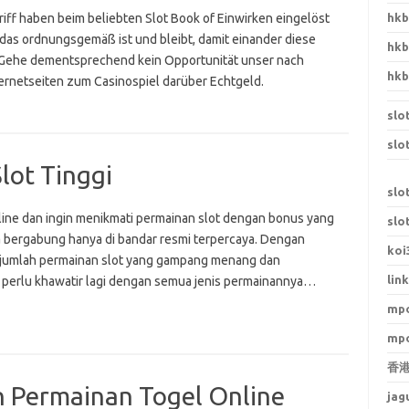
riff haben beim beliebten Slot Book of Einwirken eingelöst
hk
 das ordnungsgemäß ist und bleibt, damit einander diese
hk
. Gehe dementsprechend kein Opportunität unser nach
hk
ernetseiten zum Casinospiel darüber Echtgeld.
slo
slo
lot Tinggi
s
lo
line dan ingin menikmati permainan slot dengan bonus yang
slo
a bergabung hanya di bandar resmi terpercaya. Dengan
koi
sejumlah permainan slot yang gampang menang dan
lin
 perlu khawatir lagi dengan semua jenis permainannya…
mpo
mpo
香
 Permainan Togel Online
jag