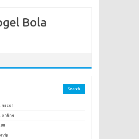
ogel Bola
rch
t gacor
t online
t88
avip