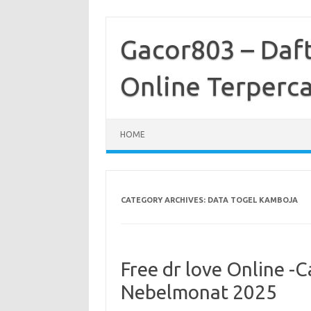
Skip
to
content
Gacor803 – Daft
Online Terperc
HOME
CATEGORY ARCHIVES:
DATA TOGEL KAMBOJA
Free dr love Online -C
Nebelmonat 2025