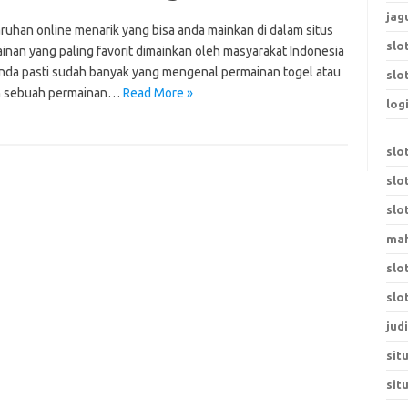
jag
aruhan online menarik yang bisa anda mainkan di dalam situs
slo
inan yang paling favorit dimainkan oleh masyarakat Indonesia
i Anda pasti sudah banyak yang mengenal permainan togel atau
slo
an sebuah permainan…
Read More »
log
slo
slo
slo
mah
slo
slo
jud
sit
sit