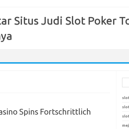
ar Situs Judi Slot Poker T
aya
Sea
for:
slo
slo
asino Spins Fortschrittlich
slo
mej