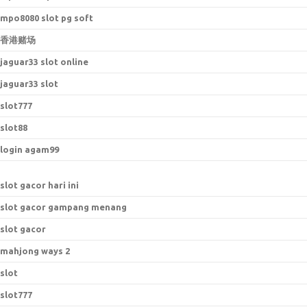
mpo8080 slot pg soft
香港赌场
jaguar33 slot online
jaguar33 slot
slot777
slot88
login agam99
slot gacor hari ini
slot gacor gampang menang
slot gacor
mahjong ways 2
slot
slot777