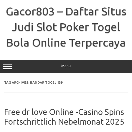
Skip
to
Gacor803 – Daftar Situs
content
Judi Slot Poker Togel
Bola Online Terpercaya
Menu
TAG ARCHIVES:
BANDAR TOGEL 139
Free dr love Online -Casino Spins
Fortschrittlich Nebelmonat 2025