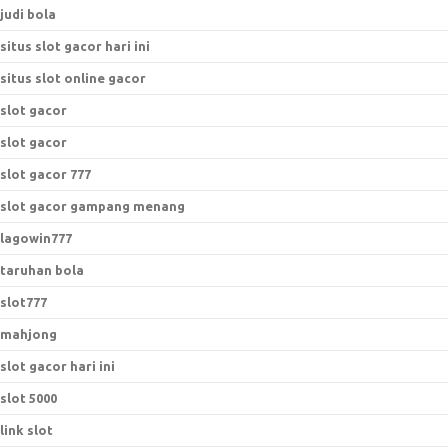
judi bola
situs slot gacor hari ini
situs slot online gacor
slot gacor
slot gacor
slot gacor 777
slot gacor gampang menang
lagowin777
taruhan bola
slot777
mahjong
slot gacor hari ini
slot 5000
link slot