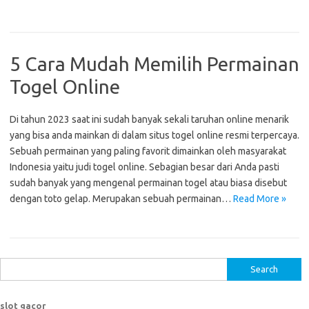
5 Cara Mudah Memilih Permainan
Togel Online
Di tahun 2023 saat ini sudah banyak sekali taruhan online menarik
yang bisa anda mainkan di dalam situs togel online resmi terpercaya.
Sebuah permainan yang paling favorit dimainkan oleh masyarakat
Indonesia yaitu judi togel online. Sebagian besar dari Anda pasti
sudah banyak yang mengenal permainan togel atau biasa disebut
dengan toto gelap. Merupakan sebuah permainan…
Read More »
S
e
a
slot gacor