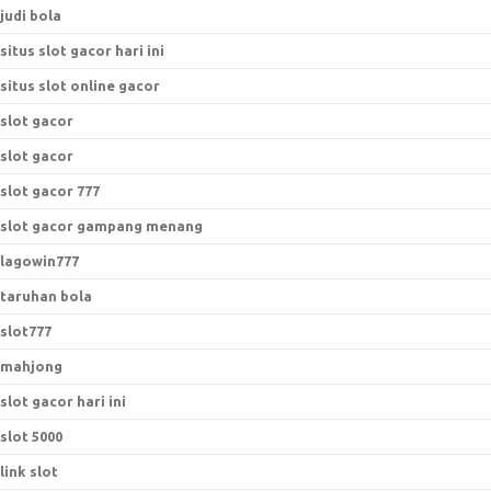
judi bola
situs slot gacor hari ini
situs slot online gacor
slot gacor
slot gacor
slot gacor 777
slot gacor gampang menang
lagowin777
taruhan bola
slot777
mahjong
slot gacor hari ini
slot 5000
link slot