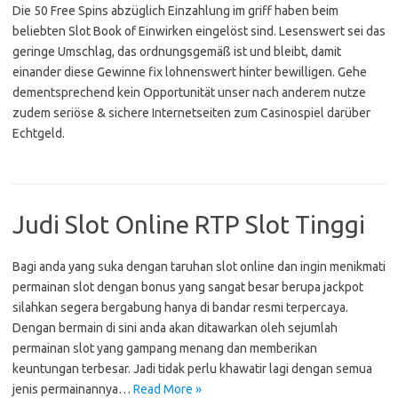
Die 50 Free Spins abzüglich Einzahlung im griff haben beim
beliebten Slot Book of Einwirken eingelöst sind. Lesenswert sei das
geringe Umschlag, das ordnungsgemäß ist und bleibt, damit
einander diese Gewinne fix lohnenswert hinter bewilligen. Gehe
dementsprechend kein Opportunität unser nach anderem nutze
zudem seriöse & sichere Internetseiten zum Casinospiel darüber
Echtgeld.
Judi Slot Online RTP Slot Tinggi
Bagi anda yang suka dengan taruhan slot online dan ingin menikmati
permainan slot dengan bonus yang sangat besar berupa jackpot
silahkan segera bergabung hanya di bandar resmi terpercaya.
Dengan bermain di sini anda akan ditawarkan oleh sejumlah
permainan slot yang gampang menang dan memberikan
keuntungan terbesar. Jadi tidak perlu khawatir lagi dengan semua
jenis permainannya…
Read More »