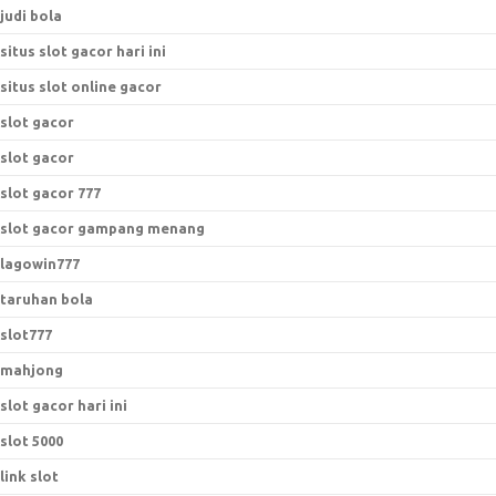
judi bola
situs slot gacor hari ini
situs slot online gacor
slot gacor
slot gacor
slot gacor 777
slot gacor gampang menang
lagowin777
taruhan bola
slot777
mahjong
slot gacor hari ini
slot 5000
link slot