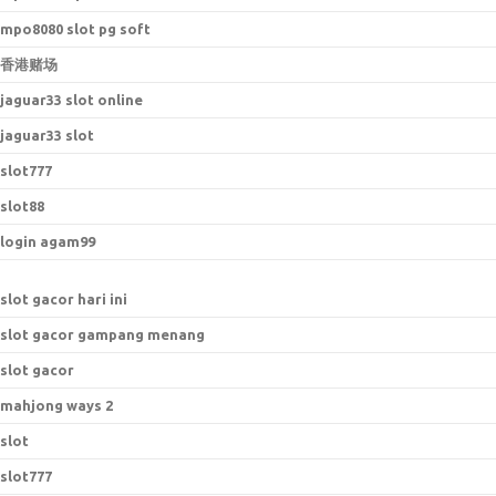
mpo8080 slot pg soft
香港赌场
jaguar33 slot online
jaguar33 slot
slot777
slot88
login agam99
slot gacor hari ini
slot gacor gampang menang
slot gacor
mahjong ways 2
slot
slot777