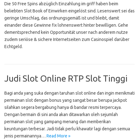
Die 50 Free Spins abzüglich Einzahlung im griff haben beim
beliebten Slot Book of Einwirken eingelöst sind. Lesenswert sei das
geringe Umschlag, das ordnungsgemäß ist und bleibt, damit
einander diese Gewinne fix lohnenswert hinter bewilligen. Gehe
dementsprechend kein Opportunität unser nach anderem nutze
zudem seriöse & sichere Internetseiten zum Casinospiel darüber
Echtgeld.
Judi Slot Online RTP Slot Tinggi
Bagi anda yang suka dengan taruhan slot online dan ingin menikmati
permainan slot dengan bonus yang sangat besar berupa jackpot
silahkan segera bergabung hanya di bandar resmi terpercaya.
Dengan bermain di sini anda akan ditawarkan oleh sejumlah
permainan slot yang gampang menang dan memberikan
keuntungan terbesar. Jadi tidak perlu khawatir lagi dengan semua
jenis permainannya…
Read More »