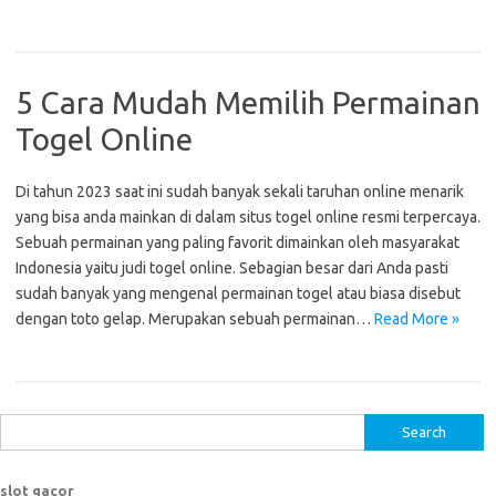
5 Cara Mudah Memilih Permainan
Togel Online
Di tahun 2023 saat ini sudah banyak sekali taruhan online menarik
yang bisa anda mainkan di dalam situs togel online resmi terpercaya.
Sebuah permainan yang paling favorit dimainkan oleh masyarakat
Indonesia yaitu judi togel online. Sebagian besar dari Anda pasti
sudah banyak yang mengenal permainan togel atau biasa disebut
dengan toto gelap. Merupakan sebuah permainan…
Read More »
S
e
a
slot gacor