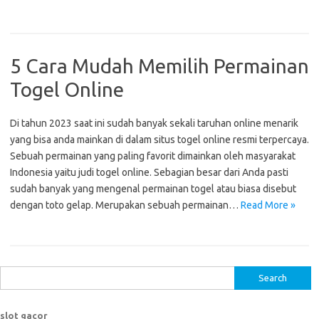
5 Cara Mudah Memilih Permainan
Togel Online
Di tahun 2023 saat ini sudah banyak sekali taruhan online menarik
yang bisa anda mainkan di dalam situs togel online resmi terpercaya.
Sebuah permainan yang paling favorit dimainkan oleh masyarakat
Indonesia yaitu judi togel online. Sebagian besar dari Anda pasti
sudah banyak yang mengenal permainan togel atau biasa disebut
dengan toto gelap. Merupakan sebuah permainan…
Read More »
S
e
a
slot gacor