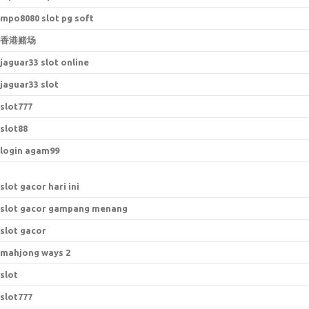
mpo8080 slot pg soft
香港赌场
jaguar33 slot online
jaguar33 slot
slot777
slot88
login agam99
slot gacor hari ini
slot gacor gampang menang
slot gacor
mahjong ways 2
slot
slot777