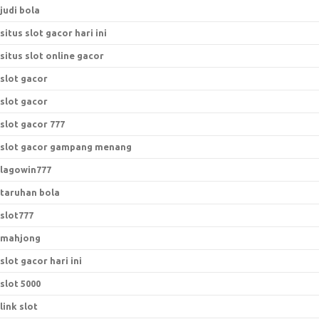
judi bola
situs slot gacor hari ini
situs slot online gacor
slot gacor
slot gacor
slot gacor 777
slot gacor gampang menang
lagowin777
taruhan bola
slot777
mahjong
slot gacor hari ini
slot 5000
link slot