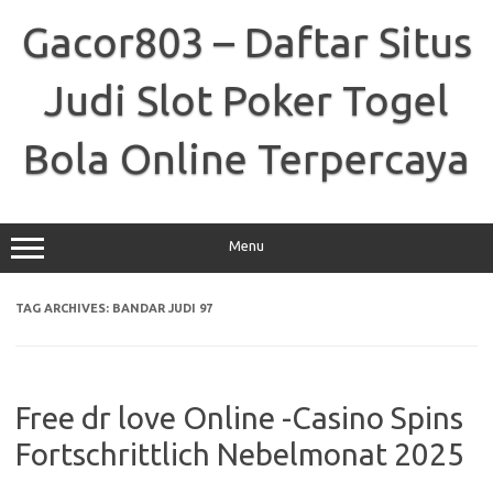
Skip
to
Gacor803 – Daftar Situs
content
Judi Slot Poker Togel
Bola Online Terpercaya
Menu
TAG ARCHIVES:
BANDAR JUDI 97
Free dr love Online -Casino Spins
Fortschrittlich Nebelmonat 2025