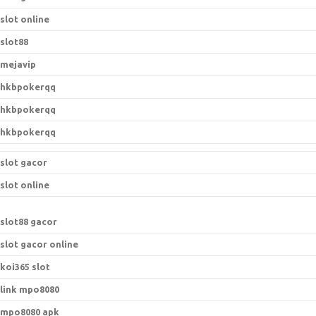
r
slot online
c
h
slot88
f
mejavip
o
hkbpokerqq
r
:
hkbpokerqq
hkbpokerqq
slot gacor
slot online
s
lot88 gacor
slot gacor online
koi365 slot
link mpo8080
mpo8080 apk