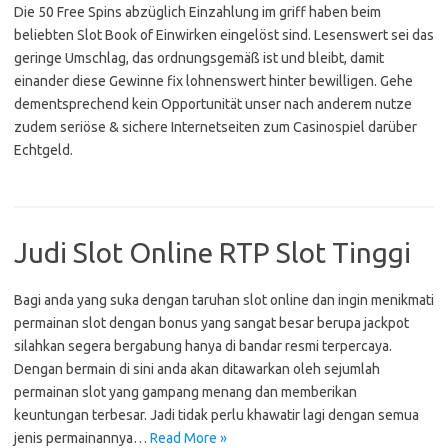
Die 50 Free Spins abzüglich Einzahlung im griff haben beim
beliebten Slot Book of Einwirken eingelöst sind. Lesenswert sei das
geringe Umschlag, das ordnungsgemäß ist und bleibt, damit
einander diese Gewinne fix lohnenswert hinter bewilligen. Gehe
dementsprechend kein Opportunität unser nach anderem nutze
zudem seriöse & sichere Internetseiten zum Casinospiel darüber
Echtgeld.
Judi Slot Online RTP Slot Tinggi
Bagi anda yang suka dengan taruhan slot online dan ingin menikmati
permainan slot dengan bonus yang sangat besar berupa jackpot
silahkan segera bergabung hanya di bandar resmi terpercaya.
Dengan bermain di sini anda akan ditawarkan oleh sejumlah
permainan slot yang gampang menang dan memberikan
keuntungan terbesar. Jadi tidak perlu khawatir lagi dengan semua
jenis permainannya…
Read More »