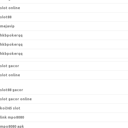
r
slot online
c
h
slot88
f
mejavip
o
hkbpokerqq
r
:
hkbpokerqq
hkbpokerqq
slot gacor
slot online
s
lot88 gacor
slot gacor online
koi365 slot
link mpo8080
mpo8080 apk