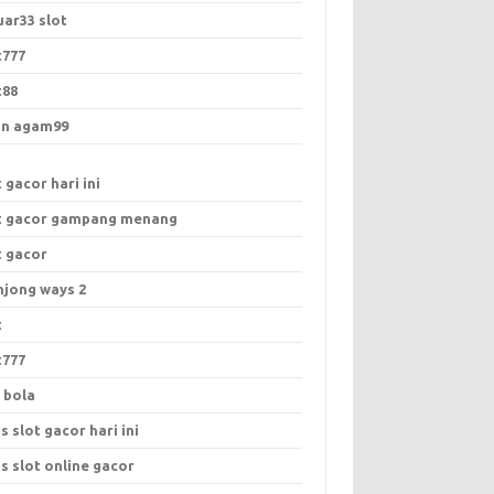
uar33 slot
t777
t88
in agam99
t gacor hari ini
t gacor gampang menang
t gacor
jong ways 2
t
t777
i bola
us slot gacor hari ini
us slot online gacor