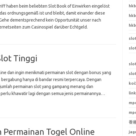
riff haben beim beliebten Slot Book of Einwirken eingelöst
hk
 das ordnungsgemäß ist und bleibt, damit einander diese
hk
. Gehe dementsprechend kein Opportunität unser nach
hk
ernetseiten zum Casinospiel darüber Echtgeld.
slo
slo
lot Tinggi
s
lo
line dan ingin menikmati permainan slot dengan bonus yang
slo
a bergabung hanya di bandar resmi terpercaya. Dengan
koi
sejumlah permainan slot yang gampang menang dan
lin
 perlu khawatir lagi dengan semua jenis permainannya…
mpo
mpo
香
 Permainan Togel Online
jag