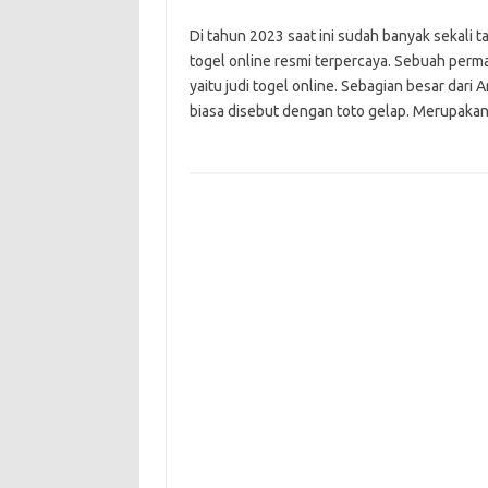
Di tahun 2023 saat ini sudah banyak sekali t
togel online resmi terpercaya. Sebuah perma
yaitu judi togel online. Sebagian besar dar
biasa disebut dengan toto gelap. Merupak