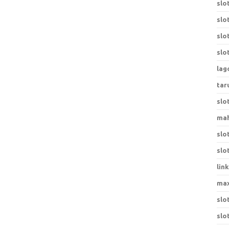
slo
slo
slo
slo
lag
tar
slo
ma
slo
slo
link
ma
slo
slo