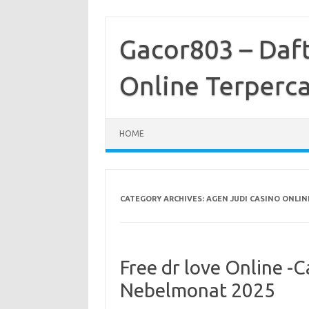
Skip
to
content
Gacor803 – Daft
Online Terperc
HOME
CATEGORY ARCHIVES:
AGEN JUDI CASINO ONLIN
Free dr love Online -C
Nebelmonat 2025