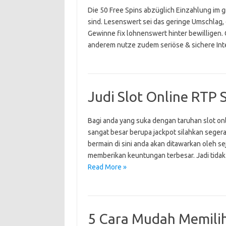
Die 50 Free Spins abzüglich Einzahlung im g
sind. Lesenswert sei das geringe Umschlag,
Gewinne fix lohnenswert hinter bewilligen
anderem nutze zudem seriöse & sichere Int
Judi Slot Online RTP S
Bagi anda yang suka dengan taruhan slot on
sangat besar berupa jackpot silahkan seger
bermain di sini anda akan ditawarkan oleh 
memberikan keuntungan terbesar. Jadi tidak
Read More »
5 Cara Mudah Memilih