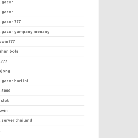
t gacor
t gacor
t gacor 777
t gacor gampang menang
owin777
uhan bola
t777
hjong
t gacor hari ini
t 5000
 slot
xwin
t server thailand
t