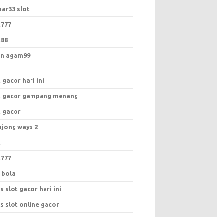
uar33 slot
t777
t88
in agam99
t gacor hari ini
t gacor gampang menang
t gacor
jong ways 2
t
t777
i bola
us slot gacor hari ini
us slot online gacor