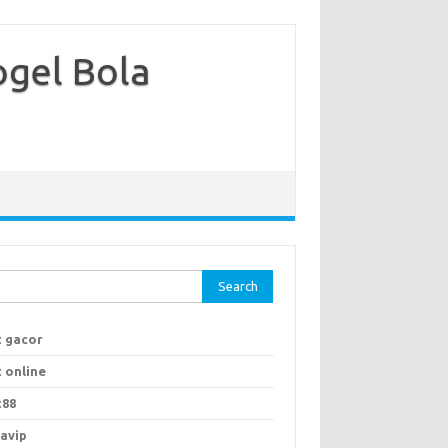
ogel Bola
rch
t gacor
t online
t88
avip