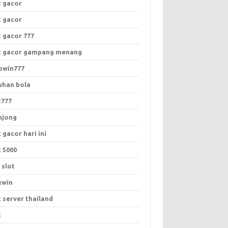
t gacor
t gacor
t gacor 777
t gacor gampang menang
owin777
uhan bola
t777
hjong
t gacor hari ini
t 5000
 slot
xwin
t server thailand
t