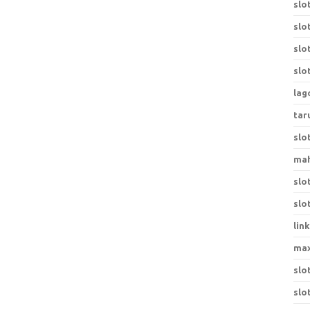
slo
slo
slo
slo
lag
tar
slo
ma
slo
slo
link
ma
slo
slo