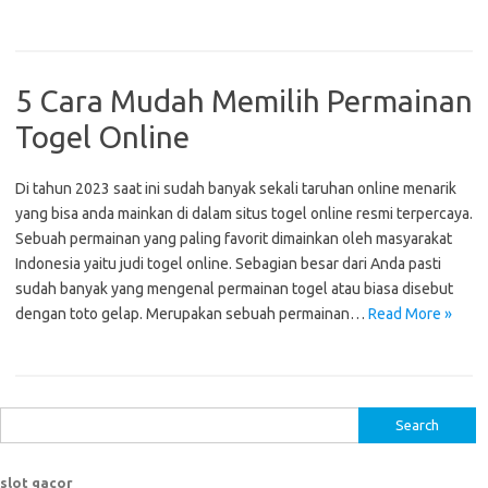
5 Cara Mudah Memilih Permainan
Togel Online
Di tahun 2023 saat ini sudah banyak sekali taruhan online menarik
yang bisa anda mainkan di dalam situs togel online resmi terpercaya.
Sebuah permainan yang paling favorit dimainkan oleh masyarakat
Indonesia yaitu judi togel online. Sebagian besar dari Anda pasti
sudah banyak yang mengenal permainan togel atau biasa disebut
dengan toto gelap. Merupakan sebuah permainan…
Read More »
S
e
a
slot gacor