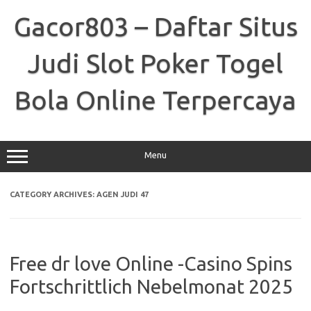
Skip
to
Gacor803 – Daftar Situs
content
Judi Slot Poker Togel
Bola Online Terpercaya
Menu
CATEGORY ARCHIVES:
AGEN JUDI 47
Free dr love Online -Casino Spins
Fortschrittlich Nebelmonat 2025