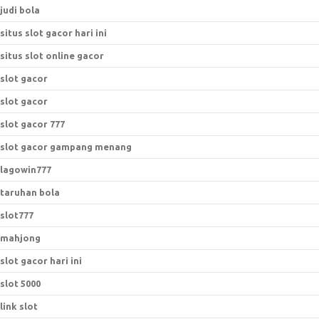
judi bola
situs slot gacor hari ini
situs slot online gacor
slot gacor
slot gacor
slot gacor 777
slot gacor gampang menang
lagowin777
taruhan bola
slot777
mahjong
slot gacor hari ini
slot 5000
link slot