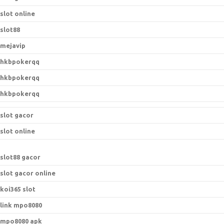
r
slot online
c
h
slot88
f
mejavip
o
hkbpokerqq
r
:
hkbpokerqq
hkbpokerqq
slot gacor
slot online
s
lot88 gacor
slot gacor online
koi365 slot
link mpo8080
mpo8080 apk