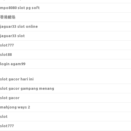
mpo8080 slot pg soft
香港赌场
jaguar33 slot online
jaguar33 slot
slot777
slot88
login agam99
slot gacor hari ini
slot gacor gampang menang
slot gacor
mahjong ways 2
slot
slot777