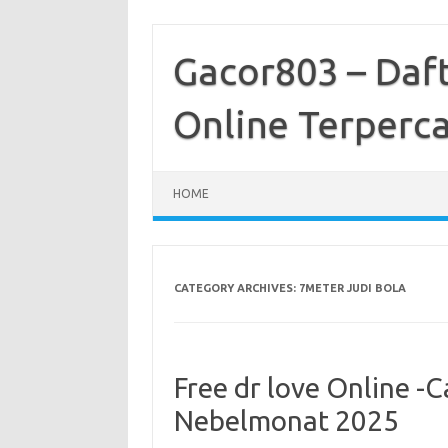
Skip
to
content
Gacor803 – Daft
Online Terperc
HOME
CATEGORY ARCHIVES:
7METER JUDI BOLA
Free dr love Online -C
Nebelmonat 2025