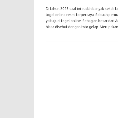
Di tahun 2023 saat ini sudah banyak sekali t
togel online resmi terpercaya. Sebuah perma
yaitu judi togel online. Sebagian besar dar
biasa disebut dengan toto gelap. Merupak