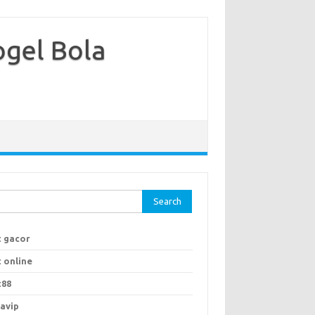
ogel Bola
rch
t gacor
t online
t88
avip