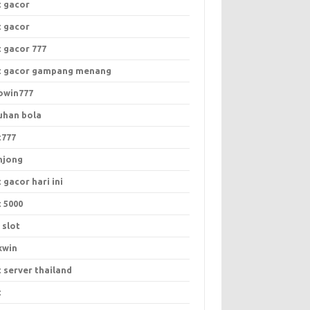
t gacor
t gacor
t gacor 777
t gacor gampang menang
owin777
uhan bola
t777
hjong
t gacor hari ini
t 5000
 slot
xwin
t server thailand
t