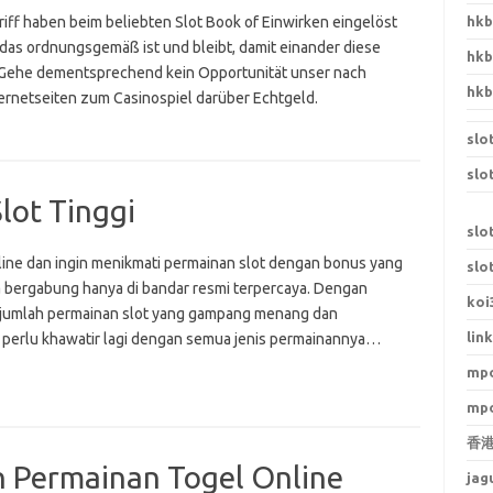
riff haben beim beliebten Slot Book of Einwirken eingelöst
hk
 das ordnungsgemäß ist und bleibt, damit einander diese
hk
. Gehe dementsprechend kein Opportunität unser nach
hk
ernetseiten zum Casinospiel darüber Echtgeld.
slo
slo
lot Tinggi
s
lo
line dan ingin menikmati permainan slot dengan bonus yang
slo
a bergabung hanya di bandar resmi terpercaya. Dengan
koi
sejumlah permainan slot yang gampang menang dan
lin
 perlu khawatir lagi dengan semua jenis permainannya…
mpo
mpo
香
 Permainan Togel Online
jag