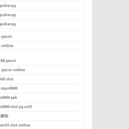
bpokerqq
bpokerqq
bpokerqq
t gacor
t online
t88 gacor
t gacor online
365 slot
k mpo8080
8080 apk
8080 slot pg soft
港赌场
uar33 slot online