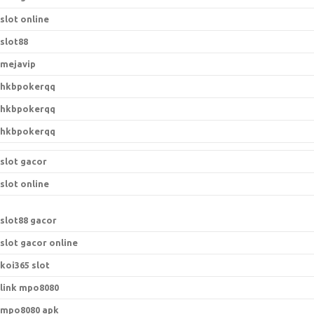
r
slot online
c
h
slot88
f
mejavip
o
hkbpokerqq
r
:
hkbpokerqq
hkbpokerqq
slot gacor
slot online
s
lot88 gacor
slot gacor online
koi365 slot
link mpo8080
mpo8080 apk