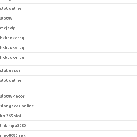
r
slot online
c
h
slot88
f
mejavip
o
hkbpokerqq
r
:
hkbpokerqq
hkbpokerqq
slot gacor
slot online
s
lot88 gacor
slot gacor online
koi365 slot
link mpo8080
mpo8080 apk