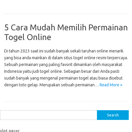
5 Cara Mudah Memilih Permainan
Togel Online
Di tahun 2023 saat ini sudah banyak sekali taruhan online menarik
yang bisa anda mainkan di dalam situs togel online resmi terpercaya.
Sebuah permainan yang paling favorit dimainkan oleh masyarakat
Indonesia yaitu judi togel online. Sebagian besar dari Anda pasti
sudah banyak yang mengenal permainan togel atau biasa disebut
dengan toto gelap. Merupakan sebuah permainan…
Read More »
S
e
a
slot gacor