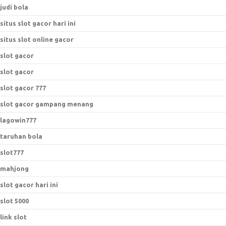
judi bola
situs slot gacor hari ini
situs slot online gacor
slot gacor
slot gacor
slot gacor 777
slot gacor gampang menang
lagowin777
taruhan bola
slot777
mahjong
slot gacor hari ini
slot 5000
link slot