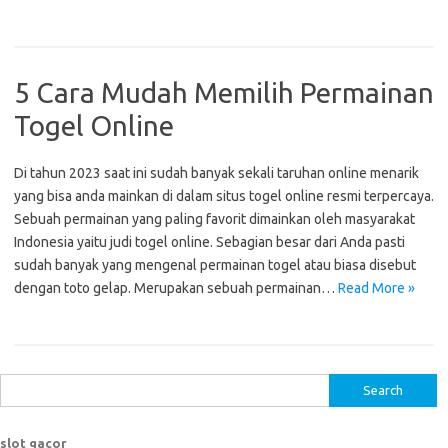
5 Cara Mudah Memilih Permainan
Togel Online
Di tahun 2023 saat ini sudah banyak sekali taruhan online menarik
yang bisa anda mainkan di dalam situs togel online resmi terpercaya.
Sebuah permainan yang paling favorit dimainkan oleh masyarakat
Indonesia yaitu judi togel online. Sebagian besar dari Anda pasti
sudah banyak yang mengenal permainan togel atau biasa disebut
dengan toto gelap. Merupakan sebuah permainan…
Read More »
S
e
a
slot gacor