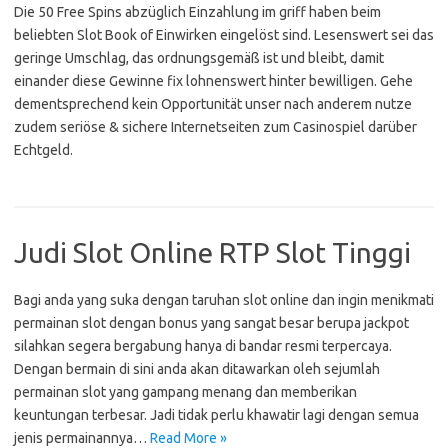
Die 50 Free Spins abzüglich Einzahlung im griff haben beim
beliebten Slot Book of Einwirken eingelöst sind. Lesenswert sei das
geringe Umschlag, das ordnungsgemäß ist und bleibt, damit
einander diese Gewinne fix lohnenswert hinter bewilligen. Gehe
dementsprechend kein Opportunität unser nach anderem nutze
zudem seriöse & sichere Internetseiten zum Casinospiel darüber
Echtgeld.
Judi Slot Online RTP Slot Tinggi
Bagi anda yang suka dengan taruhan slot online dan ingin menikmati
permainan slot dengan bonus yang sangat besar berupa jackpot
silahkan segera bergabung hanya di bandar resmi terpercaya.
Dengan bermain di sini anda akan ditawarkan oleh sejumlah
permainan slot yang gampang menang dan memberikan
keuntungan terbesar. Jadi tidak perlu khawatir lagi dengan semua
jenis permainannya…
Read More »