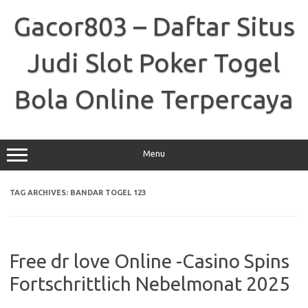
Skip
to
Gacor803 – Daftar Situs
content
Judi Slot Poker Togel
Bola Online Terpercaya
Menu
TAG ARCHIVES:
BANDAR TOGEL 123
Free dr love Online -Casino Spins
Fortschrittlich Nebelmonat 2025