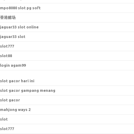
mpo8080 slot pg soft
香港赌场
jaguar33 slot online
jaguar33 slot
slot777
slot88
login agam99
slot gacor hari ini
slot gacor gampang menang
slot gacor
mahjong ways 2
slot
slot777