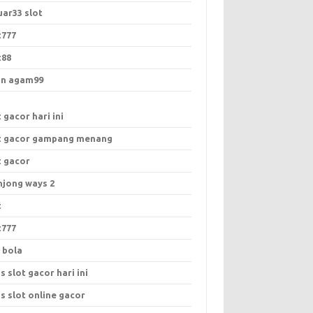
uar33 slot
t777
t88
in agam99
t gacor hari ini
t gacor gampang menang
t gacor
jong ways 2
t
t777
i bola
us slot gacor hari ini
us slot online gacor