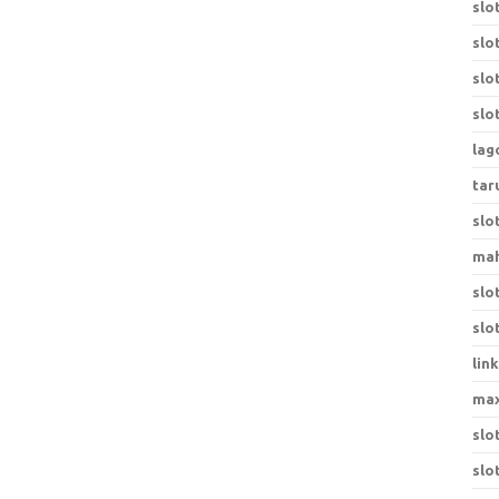
slo
slo
slo
slo
lag
tar
slo
ma
slo
slo
link
ma
slo
slo