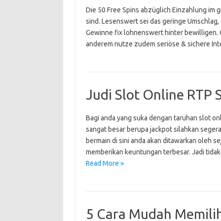
Die 50 Free Spins abzüglich Einzahlung im g
sind. Lesenswert sei das geringe Umschlag,
Gewinne fix lohnenswert hinter bewilligen
anderem nutze zudem seriöse & sichere Int
Judi Slot Online RTP S
Bagi anda yang suka dengan taruhan slot on
sangat besar berupa jackpot silahkan seger
bermain di sini anda akan ditawarkan oleh 
memberikan keuntungan terbesar. Jadi tidak
Read More »
5 Cara Mudah Memilih