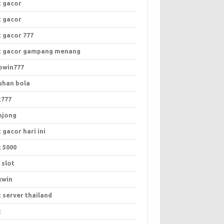
t gacor
t gacor
t gacor 777
t gacor gampang menang
owin777
uhan bola
t777
hjong
t gacor hari ini
t 5000
 slot
xwin
t server thailand
t