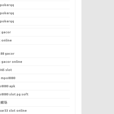
bpokerqq
bpokerqq
bpokerqq
t gacor
t online
t88 gacor
t gacor online
365 slot
k mpo8080
8080 apk
8080 slot pg soft
港赌场
uar33 slot online