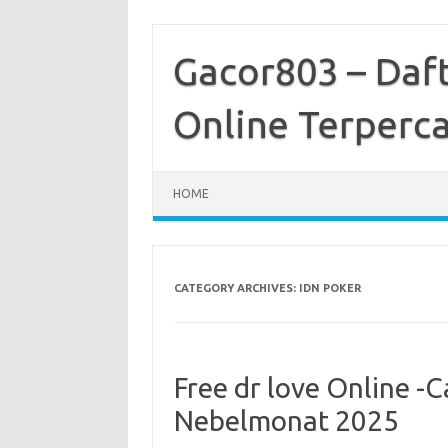
Skip
to
content
Gacor803 – Daft
Online Terperc
HOME
CATEGORY ARCHIVES:
IDN POKER
Free dr love Online -C
Nebelmonat 2025