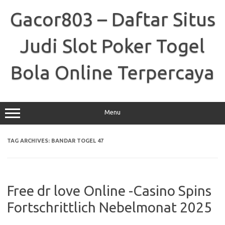
Skip
to
Gacor803 – Daftar Situs
content
Judi Slot Poker Togel
Bola Online Terpercaya
Menu
TAG ARCHIVES:
BANDAR TOGEL 47
Free dr love Online -Casino Spins
Fortschrittlich Nebelmonat 2025