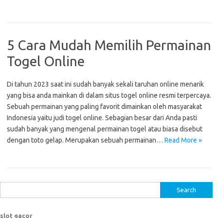
5 Cara Mudah Memilih Permainan
Togel Online
Di tahun 2023 saat ini sudah banyak sekali taruhan online menarik
yang bisa anda mainkan di dalam situs togel online resmi terpercaya.
Sebuah permainan yang paling favorit dimainkan oleh masyarakat
Indonesia yaitu judi togel online. Sebagian besar dari Anda pasti
sudah banyak yang mengenal permainan togel atau biasa disebut
dengan toto gelap. Merupakan sebuah permainan…
Read More »
S
e
a
slot gacor