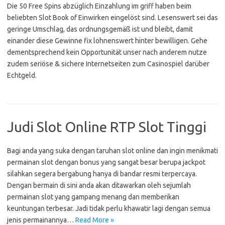
Die 50 Free Spins abzüglich Einzahlung im griff haben beim
beliebten Slot Book of Einwirken eingelöst sind. Lesenswert sei das
geringe Umschlag, das ordnungsgemäß ist und bleibt, damit
einander diese Gewinne fix lohnenswert hinter bewilligen. Gehe
dementsprechend kein Opportunität unser nach anderem nutze
zudem seriöse & sichere Internetseiten zum Casinospiel darüber
Echtgeld.
Judi Slot Online RTP Slot Tinggi
Bagi anda yang suka dengan taruhan slot online dan ingin menikmati
permainan slot dengan bonus yang sangat besar berupa jackpot
silahkan segera bergabung hanya di bandar resmi terpercaya.
Dengan bermain di sini anda akan ditawarkan oleh sejumlah
permainan slot yang gampang menang dan memberikan
keuntungan terbesar. Jadi tidak perlu khawatir lagi dengan semua
jenis permainannya…
Read More »