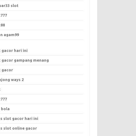
uar33 slot
t777
t88
in agam99
t gacor hari ini
t gacor gampang menang
t gacor
jong ways 2
t
t777
i bola
us slot gacor hari ini
us slot online gacor