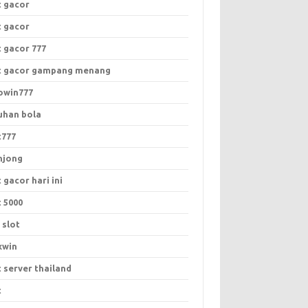
t gacor
t gacor
t gacor 777
t gacor gampang menang
owin777
uhan bola
t777
hjong
t gacor hari ini
t 5000
 slot
xwin
t server thailand
t