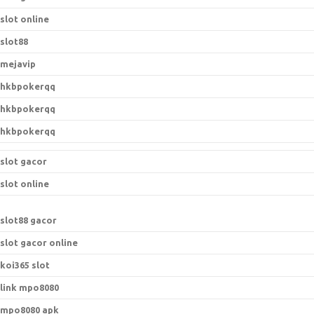
r
slot online
c
h
slot88
f
mejavip
o
hkbpokerqq
r
:
hkbpokerqq
hkbpokerqq
slot gacor
slot online
s
lot88 gacor
slot gacor online
koi365 slot
link mpo8080
mpo8080 apk