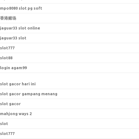
mpo8080 slot pg soft
香港赌场
jaguar33 slot online
jaguar33 slot
slot777
slot88
login agam99
slot gacor hari ini
slot gacor gampang menang
slot gacor
mahjong ways 2
slot
slot777