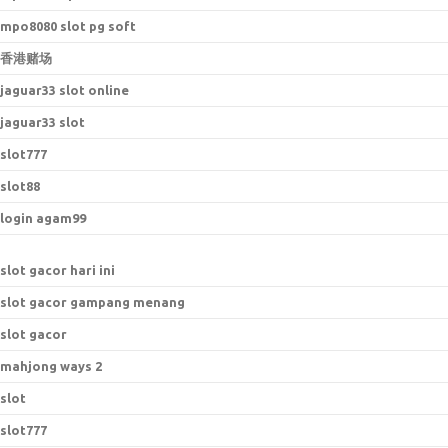
mpo8080 slot pg soft
香港赌场
jaguar33 slot online
jaguar33 slot
slot777
slot88
login agam99
slot gacor hari ini
slot gacor gampang menang
slot gacor
mahjong ways 2
slot
slot777