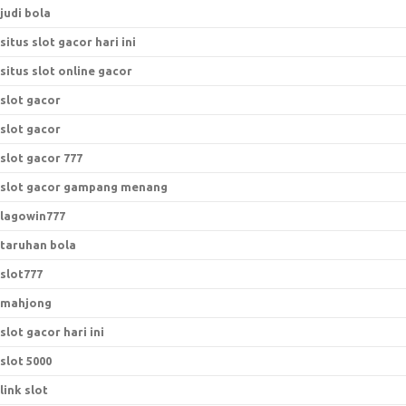
judi bola
situs slot gacor hari ini
situs slot online gacor
slot gacor
slot gacor
slot gacor 777
slot gacor gampang menang
lagowin777
taruhan bola
slot777
mahjong
slot gacor hari ini
slot 5000
link slot