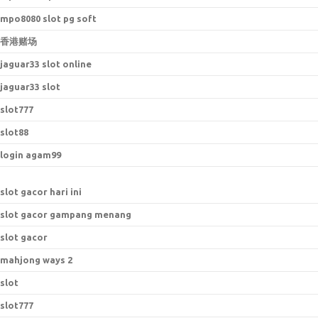
mpo8080 slot pg soft
香港赌场
jaguar33 slot online
jaguar33 slot
slot777
slot88
login agam99
slot gacor hari ini
slot gacor gampang menang
slot gacor
mahjong ways 2
slot
slot777