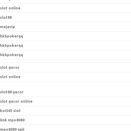
r
slot online
c
h
slot88
f
mejavip
o
hkbpokerqq
r
:
hkbpokerqq
hkbpokerqq
slot gacor
slot online
s
lot88 gacor
slot gacor online
koi365 slot
link mpo8080
mpo8080 apk