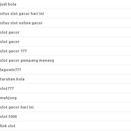
judi bola
situs slot gacor hari ini
situs slot online gacor
slot gacor
slot gacor
slot gacor 777
slot gacor gampang menang
lagowin777
taruhan bola
slot777
mahjong
slot gacor hari ini
slot 5000
link slot