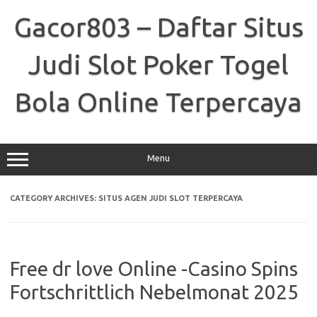
Skip
to
Gacor803 – Daftar Situs
content
Judi Slot Poker Togel
Bola Online Terpercaya
Menu
CATEGORY ARCHIVES:
SITUS AGEN JUDI SLOT TERPERCAYA
Free dr love Online -Casino Spins
Fortschrittlich Nebelmonat 2025