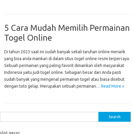
5 Cara Mudah Memilih Permainan
Togel Online
Di tahun 2023 saat ini sudah banyak sekali taruhan online menarik
yang bisa anda mainkan di dalam situs togel online resmi terpercaya.
Sebuah permainan yang paling favorit dimainkan oleh masyarakat
Indonesia yaitu judi togel online. Sebagian besar dari Anda pasti
sudah banyak yang mengenal permainan togel atau biasa disebut
dengan toto gelap. Merupakan sebuah permainan…
Read More »
S
e
a
slot gacor