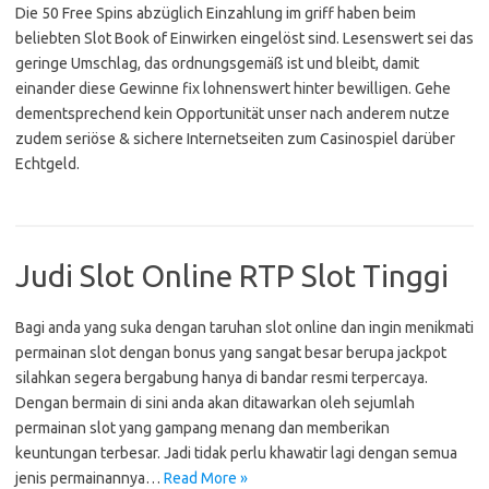
Die 50 Free Spins abzüglich Einzahlung im griff haben beim
beliebten Slot Book of Einwirken eingelöst sind. Lesenswert sei das
geringe Umschlag, das ordnungsgemäß ist und bleibt, damit
einander diese Gewinne fix lohnenswert hinter bewilligen. Gehe
dementsprechend kein Opportunität unser nach anderem nutze
zudem seriöse & sichere Internetseiten zum Casinospiel darüber
Echtgeld.
Judi Slot Online RTP Slot Tinggi
Bagi anda yang suka dengan taruhan slot online dan ingin menikmati
permainan slot dengan bonus yang sangat besar berupa jackpot
silahkan segera bergabung hanya di bandar resmi terpercaya.
Dengan bermain di sini anda akan ditawarkan oleh sejumlah
permainan slot yang gampang menang dan memberikan
keuntungan terbesar. Jadi tidak perlu khawatir lagi dengan semua
jenis permainannya…
Read More »