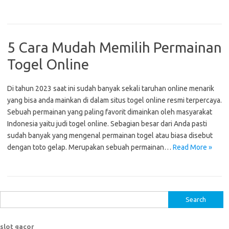
5 Cara Mudah Memilih Permainan
Togel Online
Di tahun 2023 saat ini sudah banyak sekali taruhan online menarik
yang bisa anda mainkan di dalam situs togel online resmi terpercaya.
Sebuah permainan yang paling favorit dimainkan oleh masyarakat
Indonesia yaitu judi togel online. Sebagian besar dari Anda pasti
sudah banyak yang mengenal permainan togel atau biasa disebut
dengan toto gelap. Merupakan sebuah permainan…
Read More »
S
e
a
slot gacor