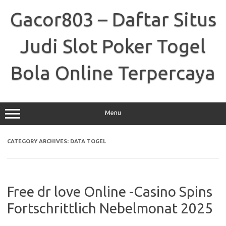
Skip
to
Gacor803 – Daftar Situs
content
Judi Slot Poker Togel
Bola Online Terpercaya
Menu
CATEGORY ARCHIVES:
DATA TOGEL
Free dr love Online -Casino Spins
Fortschrittlich Nebelmonat 2025