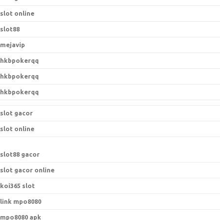
r
slot online
c
h
slot88
f
mejavip
o
hkbpokerqq
r
:
hkbpokerqq
hkbpokerqq
slot gacor
slot online
s
lot88 gacor
slot gacor online
koi365 slot
link mpo8080
mpo8080 apk