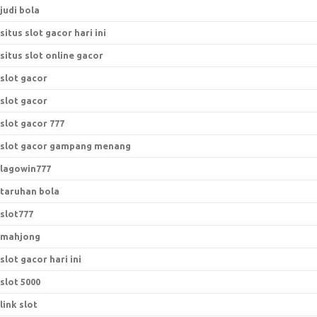
judi bola
situs slot gacor hari ini
situs slot online gacor
slot gacor
slot gacor
slot gacor 777
slot gacor gampang menang
lagowin777
taruhan bola
slot777
mahjong
slot gacor hari ini
slot 5000
link slot