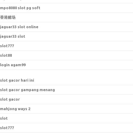
mpo8080 slot pg soft
香港赌场
jaguar33 slot online
jaguar33 slot
slot777
slot88
login agam99
slot gacor hari ini
slot gacor gampang menang
slot gacor
mahjong ways 2
slot
slot777